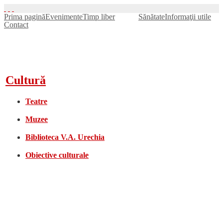
Prima pagină
Evenimente
Timp liber
Cultură
Sănătate
Informaţii utile
Contact
Cultură
Teatre
Muzee
Biblioteca V.A. Urechia
Obiective culturale