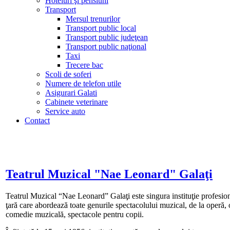
Hoteluri şi pensiuni
Transport
Mersul trenurilor
Transport public local
Transport public judeţean
Transport public naţional
Taxi
Trecere bac
Scoli de soferi
Numere de telefon utile
Asigurari Galati
Cabinete veterinare
Service auto
Contact
Teatrul Muzical "Nae Leonard" Galaţi
Teatrul Muzical “Nae Leonard” Galaţi este singura instituţie profesion
ţară care abordează toate genurile spectacolului muzical, de la operă, 
comedie muzicală, spectacole pentru copii.