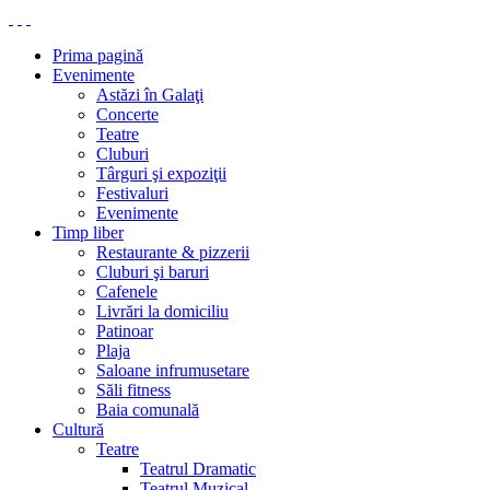
Prima pagină
Evenimente
Astăzi în Galaţi
Concerte
Teatre
Cluburi
Târguri şi expoziţii
Festivaluri
Evenimente
Timp liber
Restaurante & pizzerii
Cluburi şi baruri
Cafenele
Livrări la domiciliu
Patinoar
Plaja
Saloane infrumusetare
Săli fitness
Baia comunală
Cultură
Teatre
Teatrul Dramatic
Teatrul Muzical