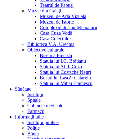
Teatrul de Păpuşi
Muzee din Galaţi
Muzeul de Artă Vizuală
Muzeul de Istorie
Complexul de ştiinţele naturii
Casa Cuza Vodă
Casa Colecţiilor
Biblioteca V.A. Urechia
Obiective culturale
Biserica Precista
Statuia lui I.C. Brătianu
Statuia lui Al. I. Cuza
Statuia lui Costache Negri
Bustul lui Lascăr Catargiu
Statuia lui Mihai Eminescu
Sănătate
Instituţii
Spitale
Cabinete medicale
Farmacii
Informaţii utile
Instituţii publice
Poliţie
Bănci