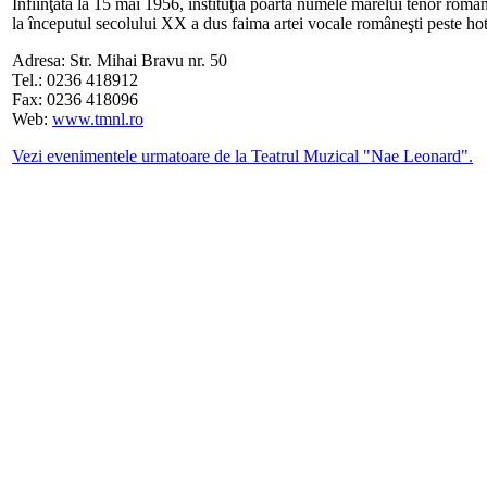
Înfiinţată la 15 mai 1956, instituţia poartă numele marelui tenor roma
la începutul secolului XX a dus faima artei vocale româneşti peste hot
Adresa: Str. Mihai Bravu nr. 50
Tel.: 0236 418912
Fax: 0236 418096
Web:
www.tmnl.ro
Vezi evenimentele urmatoare de la Teatrul Muzical "Nae Leonard".