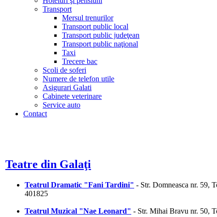
Hoteluri şi pensiuni
Transport
Mersul trenurilor
Transport public local
Transport public judeţean
Transport public naţional
Taxi
Trecere bac
Scoli de soferi
Numere de telefon utile
Asigurari Galati
Cabinete veterinare
Service auto
Contact
Teatre din Galaţi
Teatrul Dramatic "Fani Tardini"
- Str. Domneasca nr. 59, 
401825
Teatrul Muzical "Nae Leonard"
- Str. Mihai Bravu nr. 50, 