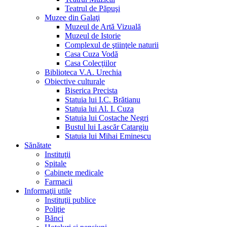
Teatrul de Păpuşi
Muzee din Galaţi
Muzeul de Artă Vizuală
Muzeul de Istorie
Complexul de ştiinţele naturii
Casa Cuza Vodă
Casa Colecţiilor
Biblioteca V.A. Urechia
Obiective culturale
Biserica Precista
Statuia lui I.C. Brătianu
Statuia lui Al. I. Cuza
Statuia lui Costache Negri
Bustul lui Lascăr Catargiu
Statuia lui Mihai Eminescu
Sănătate
Instituţii
Spitale
Cabinete medicale
Farmacii
Informaţii utile
Instituţii publice
Poliţie
Bănci