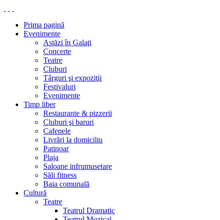
Prima pagină
Evenimente
Astăzi în Galaţi
Concerte
Teatre
Cluburi
Târguri şi expoziţii
Festivaluri
Evenimente
Timp liber
Restaurante & pizzerii
Cluburi şi baruri
Cafenele
Livrări la domiciliu
Patinoar
Plaja
Saloane infrumusetare
Săli fitness
Baia comunală
Cultură
Teatre
Teatrul Dramatic
Teatrul Muzical