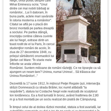
Negri, omul politic despre care
Mihai Eminescu scria: "Unul
dintre cei mai nobili bărbaţi ai
românilor... Lui îi datoram, în
buna parte, actele mari savârsite
în istoria moderna a românilor".
Citatul se află pe o placă din
bronz montată pe partea dreaptă
a soclului. Pe partea stângă,
inscripţia contine câteva cuvinte
ale lui Negri, extrase dintr-un
toast rostit de el la Paris, în cercul
studenţilor români de acolo, în
ziua de 27 decembrie 1848, cu
prilejul sărbătoririi onomasticii lui
Ştefan cel Mare: "În visele mele
înflorite se arata viitorul
României. Suntem milioane de români răzleţiţi. Ce ne lipseşte ca să
ajungem un neam tare? Unirea, numai Unirea!... Să trăiasca dar
Unirea Românilor!..."
Dezvelită la 17 iunie 1912, în mijlocul Pieţei Regale (azi, intersecţia
străzii Domnească cu strada Brăilei, loc numit altădată "la
raspântie"), statuia lui Costache Negri este realizată de sculptorul
Ion Iordănescu. Ea a fost turnată în bronz, având înaltimea de 2,80
m şi a fost montată pe un soclu realizat din piatră de Câmpulung.
În timpul celui de-al doilea război mondial, statuia a fost avariată, iar