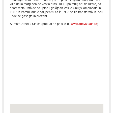
autorităţile comuniste au dat-o jos de pe soclu şi au transportat-o în
viile de la marginea de vest a oraşului. Dupa mulţi ani de uitare, ea
a fost restaurată de sculptorul gălăţean Vasile Onuţ şi amplasată în
1967 în Parcul Municipal, pentru ca în 1985 sa fie transferată în locul
unde se găseşte în prezent.
Sursa: Corneliu Stoica (preluat de pe site-ul:
www.artevizuale.ro
)