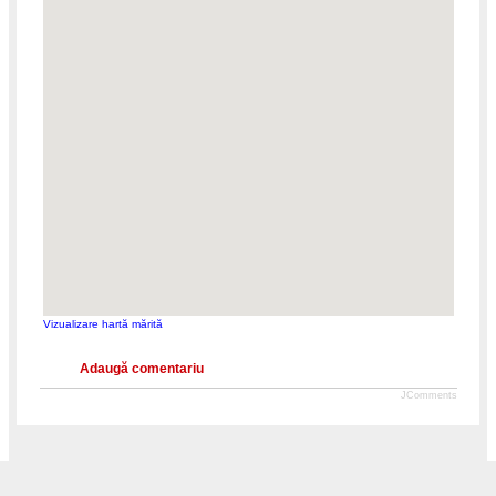
Vizualizare hartă mărită
Adaugă comentariu
JComments