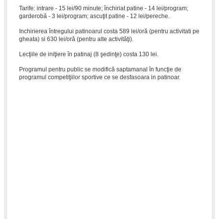
Tarife: intrare - 15 lei/90 minute; închiriat patine - 14 lei/program;
garderobă - 3 lei/program; ascuţit patine - 12 lei/pereche.
Inchirierea întregului patinoarul costa 589 lei/oră (pentru activitati pe
gheata) si 630 lei/oră (pentru alte activităţi).
Lecţiile de iniţiere în patinaj (8 şedinţe) costa 130 lei.
Programul pentru public se modifică saptamanal în funcţie de
programul competiţiilor sportive ce se desfasoara in patinoar.