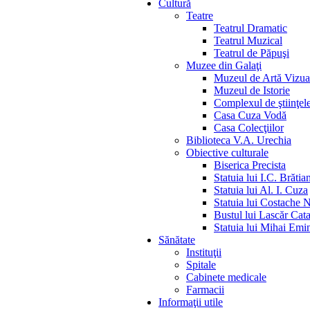
Cultură
Teatre
Teatrul Dramatic
Teatrul Muzical
Teatrul de Păpuşi
Muzee din Galaţi
Muzeul de Artă Vizua
Muzeul de Istorie
Complexul de ştiinţele
Casa Cuza Vodă
Casa Colecţiilor
Biblioteca V.A. Urechia
Obiective culturale
Biserica Precista
Statuia lui I.C. Brătia
Statuia lui Al. I. Cuza
Statuia lui Costache 
Bustul lui Lascăr Cat
Statuia lui Mihai Emi
Sănătate
Instituţii
Spitale
Cabinete medicale
Farmacii
Informaţii utile