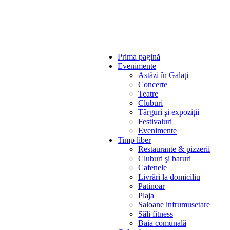
Prima pagină
Evenimente
Astăzi în Galaţi
Concerte
Teatre
Cluburi
Târguri şi expoziţii
Festivaluri
Evenimente
Timp liber
Restaurante & pizzerii
Cluburi şi baruri
Cafenele
Livrări la domiciliu
Patinoar
Plaja
Saloane infrumusetare
Săli fitness
Baia comunală