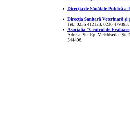
Direcţia de Sănătate Publică a J
Direcţia Sanitară Veterinară și
Tel.: 0236 412123, 0236 479393.
Asociatia "Centrul de Evaluare, 
Adresa: Str. Ep. Melchisedec Ştef
344496.