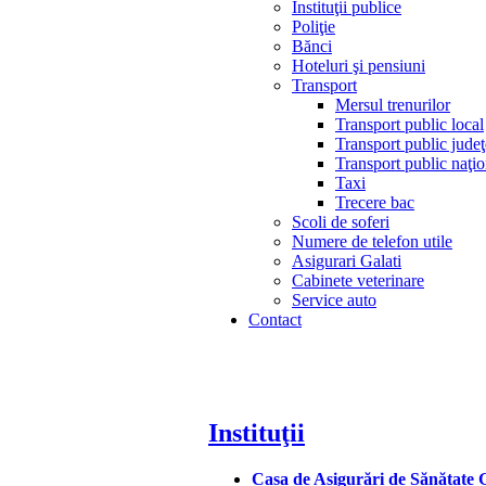
Instituţii publice
Poliţie
Bănci
Hoteluri şi pensiuni
Transport
Mersul trenurilor
Transport public local
Transport public jude
Transport public naţio
Taxi
Trecere bac
Scoli de soferi
Numere de telefon utile
Asigurari Galati
Cabinete veterinare
Service auto
Contact
Instituţii
Casa de Asigurări de Sănătate G