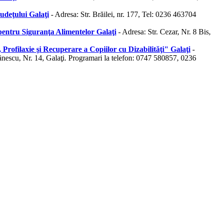
udeţului Galaţi
- Adresa: Str. Brăilei, nr. 177, Tel: 0236 463704
 pentru Siguranţa Alimentelor Galaţi
- Adresa: Str. Cezar, Nr. 8 Bis,
Profilaxie şi Recuperare a Copiilor cu Dizabilităţi" Galaţi
-
ănescu, Nr. 14, Galaţi. Programari la telefon: 0747 580857, 0236