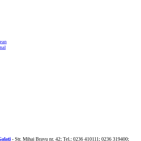
ţean
nal
alaţi
- Str. Mihai Bravu nr. 42; Tel.: 0236 410111; 0236 319400;