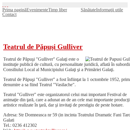
Prima pagină
Evenimente
Timp liber
Cultură
Sănătate
Informaţii utile
Contact
Teatrul de Păpuşi Gulliver
Teatrul de Păpuşi "Gulliver" Galaţi este o
instituţie publică de cultură, cu personalitate juridică, aflată în subord
Consiliului Local al Municipiului Galaţi şi a Primăriei Galaţi.
Teatrul de Păpuşi "Gulliver" a fost înfiinţat la 1 octombrie 1952, prim
denumire a sa fiind Teatrul "Vasilache".
Teatrul "Gulliver" este organizatorul celui mai important Festival de
animaţie din ţară, care a adunat an de an cele mai importante producţi
artistice realizate în ţară, dar şi invitaţi de prestigiu de peste hotare.
Adresa: Str Domneasca nr 59 (in incinta Teatrului Dramatic Fani Tard
Galati
Tel.: 0236 412302